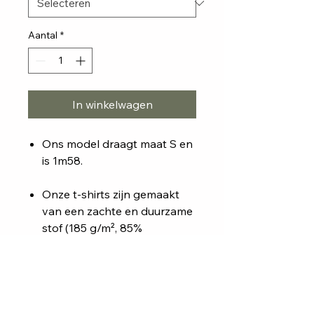
Aantal
*
In winkelwagen
Ons model draagt maat S en
is 1m58.
Onze t-shirts zijn gemaakt
van een zachte en duurzame
stof (185 g/m², 85%
biokatoen, 15% polyester) en
verkrijgbaar in wit, zwart,
donkergrijs en donkerblauw.
Meer info over de