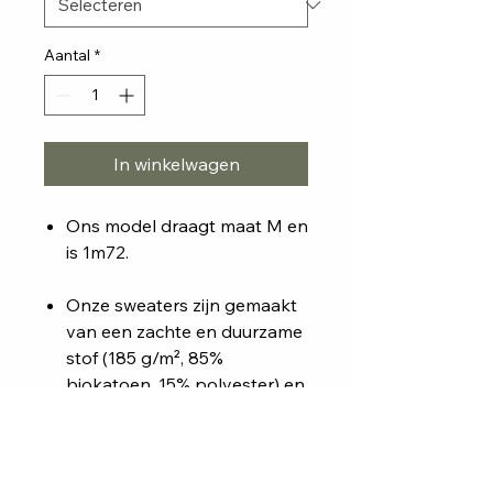
Aantal
*
In winkelwagen
Ons model draagt maat M en
is 1m72.
Onze sweaters zijn gemaakt
van een zachte en duurzame
stof (185 g/m², 85%
biokatoen, 15% polyester) en
verkrijgbaar in zwart, grijs,
beige, donkerblauw, oranje
en groen.