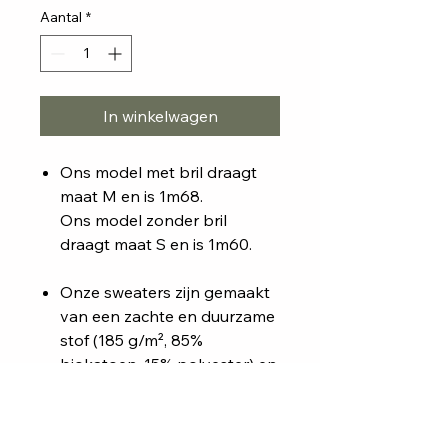
Aantal
*
In winkelwagen
Ons model met bril draagt
maat M en is 1m68.
Ons model zonder bril
draagt maat S en is 1m60.
Onze sweaters zijn gemaakt
van een zachte en duurzame
stof (185 g/m², 85%
biokatoen, 15% polyester) en
verkrijgbaar in zachtroze,
muntgroen, beige, zwart,
donkerblauw en oranje.