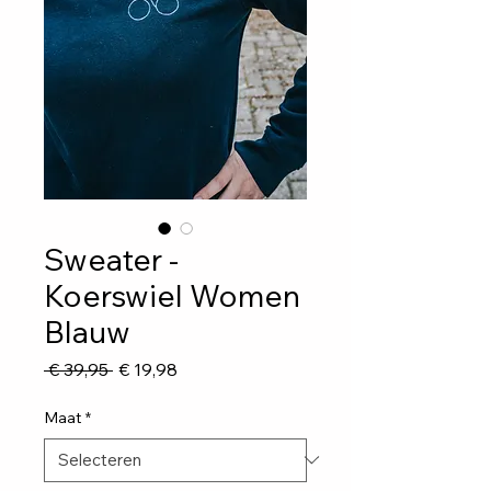
Sweater -
Koerswiel Women
Blauw
Normale
Verkoopprijs
 € 39,95 
€ 19,98
prijs
Maat
*