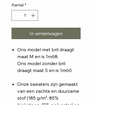
Aantal
*
In winkelwagen
Ons model met bril draagt
maat M en is 1m68.
Ons model zonder bril
draagt maat S en is 1m60.
Onze sweaters zijn gemaakt
van een zachte en duurzame
stof (185 g/m², 85%
biokatoen, 15% polyester) en
verkrijgbaar in zachtroze,
muntgroen, beige, zwart,
donkerblauw en oranje.