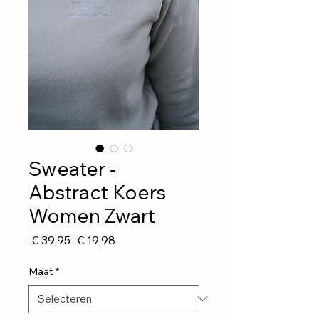
Sweater -
Abstract Koers
Women Zwart
Normale
Verkoopprijs
 € 39,95 
€ 19,98
prijs
Maat
*